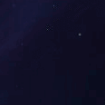
吉富隆集团 大口径阀门“隆”起
电话
邮箱