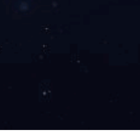
甘肃平凉集中供热主管网扩建工程
查看更多 +
媒体
中心
扎根高端智造 展现北京“智”造新名片