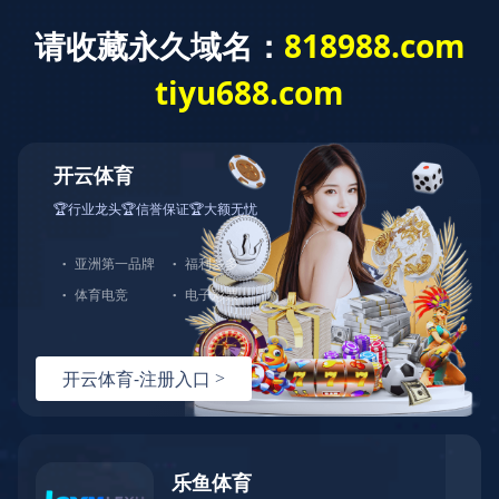
Toggle
naviga