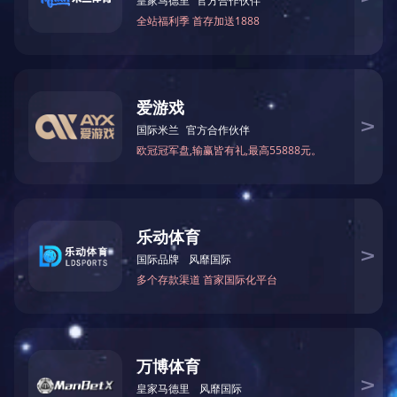
测试文字测试文字测试文字测试文字测试文字测试文字测试文字测试文字测试
文字测试文字测试文字测试文字测试文字测试文字测试文字测试文字测试文字
测试文字测试文字测试文字测试文字测试文字测试文字测试文字测试文字测试
文字测试文字测试文字测试文字测试文字测试文字测试文字测试文字测试文字
测试文字测试文字测试文字测试文字测试文字测试文字测试文字测试文字测试
文字测试文字测试文字测试文字测试文字测试文字测试文字测试文字测试文字
测试文字测试文字测试文字测试文字测试文字测试文字测试文字测试文字测试
文字测试文字测试文字测试文字测试文字测试文字测试文字测试文字测试文字
测试文字测试文字测试文字测试文字测试文字测试文字测试文字测试文字测试
文字测试文字测试文字测试文字测试文字测试文字测试文字测试文字测试文字
测试文字测试文字测试文字测试文字测试文字测试文字测试文字测试文字测试
文字测试文字测试文字测试文字测试文字测试文字测试文字测试文字测试文字
测试文字测试文字测试文字测试文字测试文字测试文字测试文字测试文字测试
TEL
文字测试文字测试文字测试文字测试文字测试文字测试文字测试文字测试文字
测试文字测试文字测试文字测试文字测试文字测试文字测试文字测试文字测试
文字测试文字测试文字测试文字测试文字测试文字测试文字测试文字测试文字
测试文字测试文字测试文字测试文字测试文字测试文字测试文字测试文字测试
MAILBOX
文字测试文字测试文字测试文字测试文字测试文字测试文字测试文字测试文字
测试文字测试文字测试文字测试文字测试文字测试文字测试文字测试文字测试