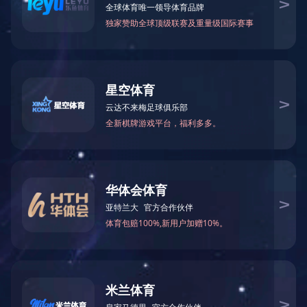
人展现天地空一体价值
Author：一起看华夏 2026.08.07 05:21
测试文字测试文字测试文字测试文字测试文字测试文字测试文字测试文字测试
文字测试文字测试文字测试文字测试文字测试文字测试文字测试文字测试文字
测试文字测试文字测试文字测试文字测试文字测试文字测试文字测试文字测试
文字测试文字测试文字测试文字测试文字测试文字测试文字测试文字测试文字
测试文字测试文字测试文字测试文字测试文字测试文字测试文字测试文字测试
文字测试文字测试文字测试文字测试文字测试文字测试文字测试文字测试文字
测试文字测试文字测试文字测试文字测试文字测试文字测试文字测试文字测试
文字测试文字测试文字测试文字测试文字测试文字测试文字测试文字测试文字
测试文字测试文字测试文字测试文字测试文字测试文字测试文字测试文字测试
文字测试文字测试文字测试文字测试文字测试文字测试文字测试文字测试文字
测试文字测试文字测试文字测试文字测试文字测试文字测试文字测试文字测试
文字测试文字测试文字测试文字测试文字测试文字测试文字测试文字测试文字
测试文字测试文字测试文字测试文字测试文字测试文字测试文字测试文字测试
文字测试文字测试文字测试文字测试文字测试文字测试文字测试文字测试文字